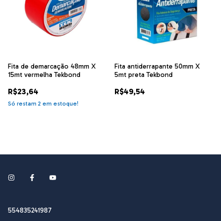
Fita de demarcação 48mm X
Fita antiderrapante 50mm X
15mt vermelha Tekbond
5mt preta Tekbond
R$23,64
R$49,54
Só restam
2
em estoque!
554835241987