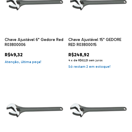
Chave Ajustável 6" Gedore Red
Chave Ajustável 15" GEDORE
R03800006
RED R03800015
R$49,32
R$248,92
4
x
de
R$62,23
sem juros
Atenção, última peça!
Só restam
2
em estoque!