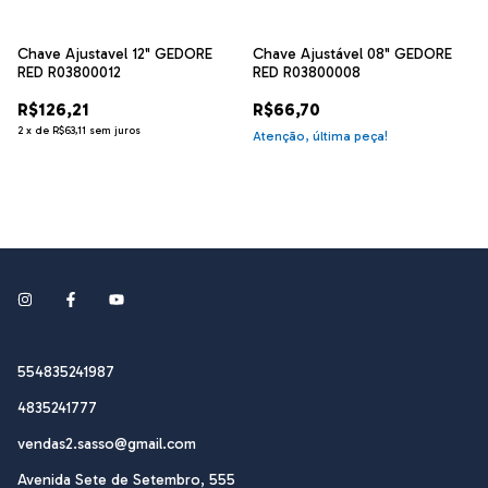
Chave Ajustavel 12" GEDORE
Chave Ajustável 08" GEDORE
RED R03800012
RED R03800008
R$126,21
R$66,70
2
x
de
R$63,11
sem juros
Atenção, última peça!
554835241987
4835241777
vendas2.sasso@gmail.com
Avenida Sete de Setembro, 555