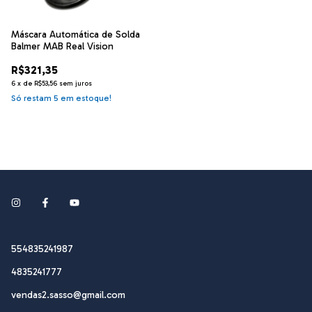
Máscara Automática de Solda
Balmer MAB Real Vision
R$321,35
6
x
de
R$53,56
sem juros
Só restam
5
em estoque!
554835241987
4835241777
vendas2.sasso@gmail.com