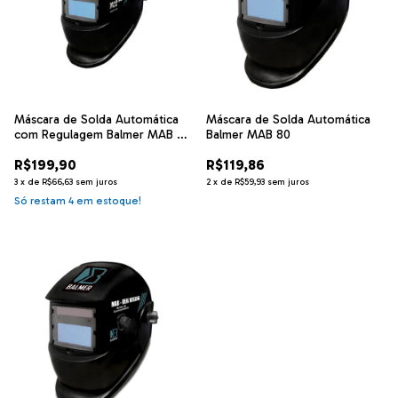
Máscara de Solda Automática
Máscara de Solda Automática
com Regulagem Balmer MAB 90
Balmer MAB 80
Plus
R$199,90
R$119,86
3
x
de
R$66,63
sem juros
2
x
de
R$59,93
sem juros
Só restam
4
em estoque!