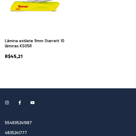
Lâmina estilete 9mm Starrett 10
lâminas KS05R
R$45,21
554835241987
4835241777