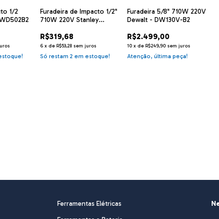
to 1/2
Furadeira de Impacto 1/2"
Furadeira 5/8" 710W 220V
DWD502B2
710W 220V Stanley
Dewalt - DW130V-B2
SDH710B2
R$319,68
R$2.499,00
uros
6
x
de
R$53,28
sem juros
10
x
de
R$249,90
sem juros
stoque!
Só restam
2
em estoque!
Atenção, última peça!
Ferramentas Elétricas
Ne