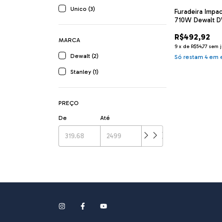
Unico (3)
Furadeira Impac
710W Dewalt 
R$492,92
MARCA
9
x
de
R$54,77
sem j
Dewalt (2)
Só restam
4
em e
Stanley (1)
PREÇO
De
Até