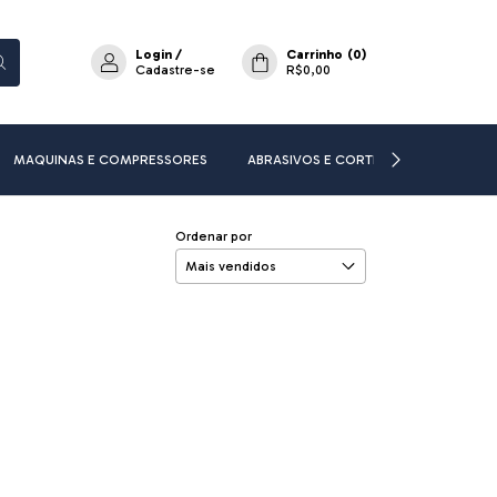
Login
/
Carrinho
(
0
)
Cadastre-se
R$0,00
MAQUINAS E COMPRESSORES
ABRASIVOS E CORTE
ADESIVOS E
Ordenar por