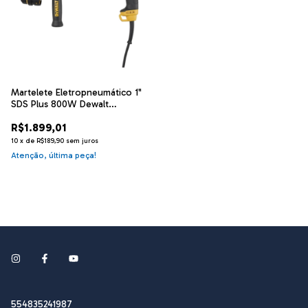
Martelete Eletropneumático 1"
SDS Plus 800W Dewalt
D25134K-B2
R$1.899,01
10
x
de
R$189,90
sem juros
Atenção, última peça!
554835241987